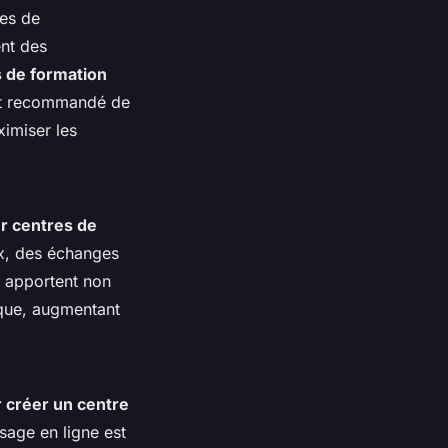
ces de
ent des
s de formation
est recommandé de
ximiser les
r centres de
ux, des échanges
 apportent non
ique, augmentant
 créer un centre
sage en ligne est