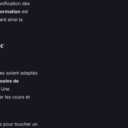
anification des
formation
est
nt ainsi la
de
mes soient
adaptés
esoins de
. Une
r les cours et
le pour toucher un