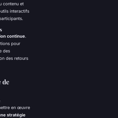
au contenu et
ils interactifs
articipants.
s
ion continue
.
tions pour
ce des
on des retours
e de
e
 mettre en œuvre
ne stratégie