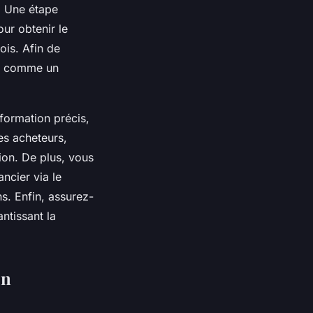
e. Une étape
ur obtenir le
ois. Afin de
is comme un
formation précis,
es acheteurs,
ion. De plus, vous
ncier via le
s. Enfin, assurez-
ntissant la
on