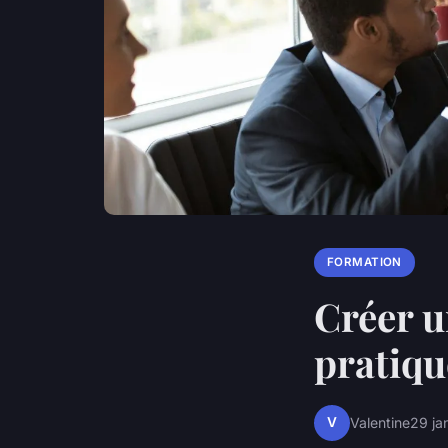
FORMATION
Créer u
pratiqu
V
Valentine
29 ja