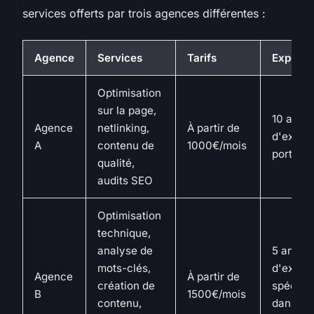
services offerts par trois agences différentes :
Agence
Services
Tarifs
Expérie
Optimisation
sur la page,
10 ans
Agence
netlinking
,
À partir de
d'expér
A
contenu de
1000€/mois
portfoli
qualité,
audits SEO
Optimisation
technique,
analyse de
5 ans
mots-clés,
d'expér
Agence
À partir de
création de
spéciali
B
1500€/mois
contenu,
dans le 